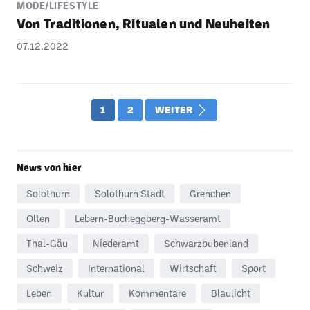
MODE/LIFESTYLE
Von Tradi­tionen, Ritualen und Neuheiten
07.12.2022
1
2
WEITER
News von hier
Solothurn
Solothurn Stadt
Grenchen
Olten
Lebern-Bucheggberg-Wasseramt
Thal-Gäu
Niederamt
Schwarzbubenland
Schweiz
International
Wirtschaft
Sport
Leben
Kultur
Kommentare
Blaulicht